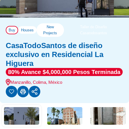
New
Taller de Diseño
Buy
Houses
Projects
Casatodosantos
CasaTodoSantos de diseño
exclusivo en Residencial La
Higuera
80% Avance $4,000,000 Pesos Terminada
Manzanillo, Colima, México