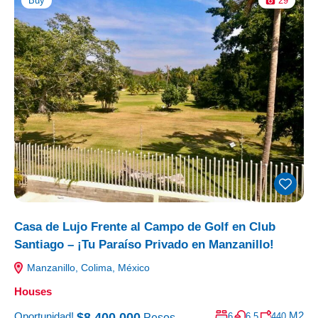
Buy
29
Casa de Lujo Frente al Campo de Golf en Club
Santiago – ¡Tu Paraíso Privado en Manzanillo!
Manzanillo, Colima, México
Houses
M2
$8,400,000
Oportunidad!
6
6.5
440
Pesos.