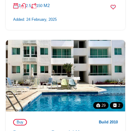
M2
3
2.5
150
Added:
24 February, 2025
29
2
Buy
Build 2010