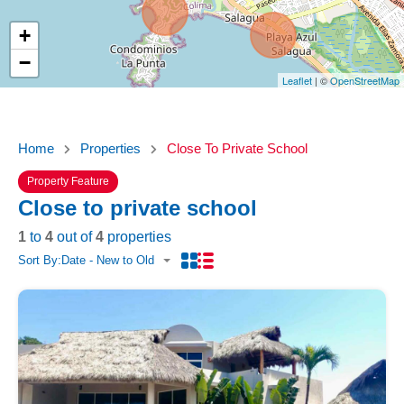
+
−
Leaflet
| ©
OpenStreetMap
Home
Properties
Close To Private School
Property Feature
Close to private school
1
to
4
out of
4
properties
Sort By:
Date - New to Old