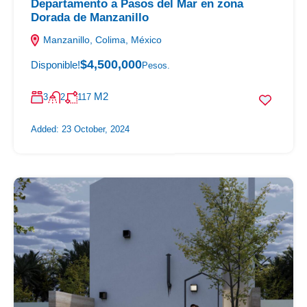
Departamento a Pasos del Mar en zona
Dorada de Manzanillo
Manzanillo, Colima, México
$4,500,000
Disponible!
Pesos.
M2
3
2
117
Added:
23 October, 2024