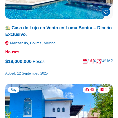
Casa de Lujo en Venta en Loma Bonita – Diseño
Exclusivo.
Manzanillo, Colima, México
Houses
M2
$18,000,000
5
6
845
Pesos
Added:
12 September, 2025
Buy
40
1