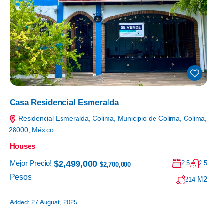
Casa Residencial Esmeralda
Residencial Esmeralda, Colima, Municipio de Colima, Colima,
28000, México
Houses
$2,499,000
Mejor Precio!
2.5
2.5
$2,700,000
Pesos
M2
214
Added:
27 August, 2025