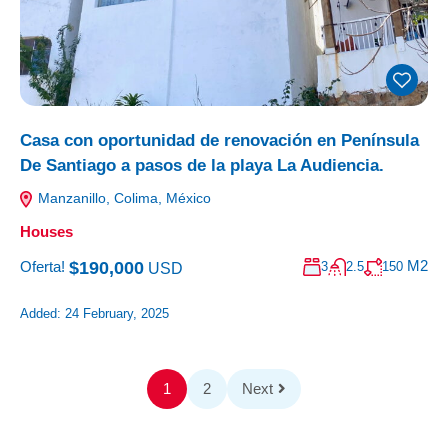
Casa con oportunidad de renovación en Península
De Santiago a pasos de la playa La Audiencia.
Manzanillo, Colima, México
Houses
M2
$190,000
Oferta!
3
2.5
150
USD
Added:
24 February, 2025
1
2
Next