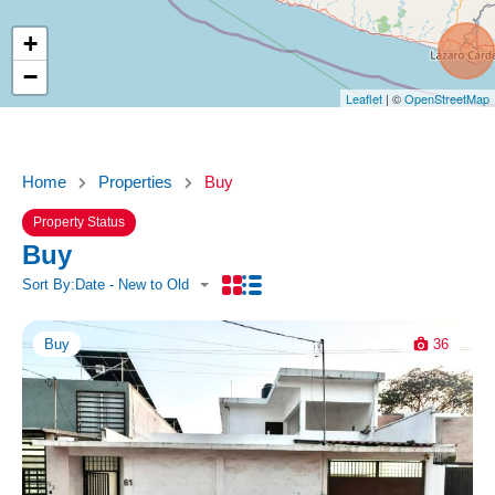
+
−
Leaflet
| ©
OpenStreetMap
Home
Properties
Buy
Property Status
Buy
Sort By:
Date - New to Old
Buy
36