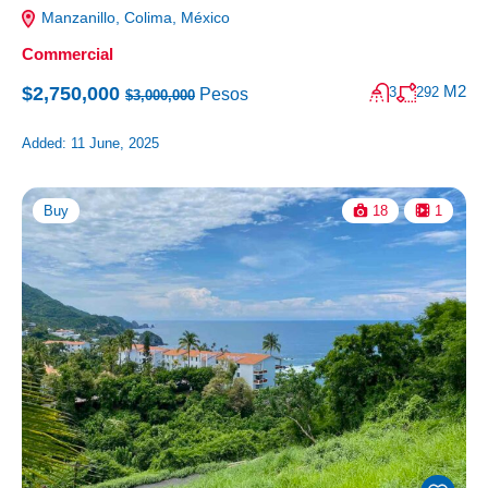
Manzanillo, Colima, México
Commercial
M2
$2,750,000
3
292
Pesos
$3,000,000
Added:
11 June, 2025
Buy
18
1