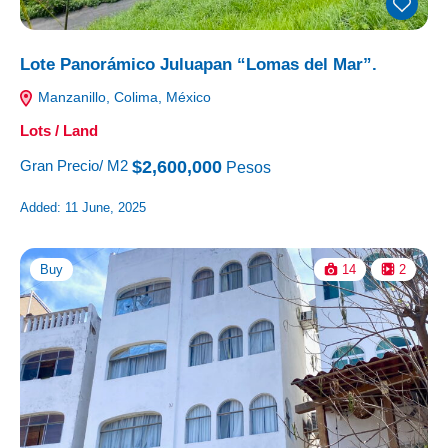
Lote Panorámico Juluapan “Lomas del Mar”.
Manzanillo, Colima, México
Lots / Land
$2,600,000
Gran Precio/ M2
Pesos
Added:
11 June, 2025
Buy
14
2